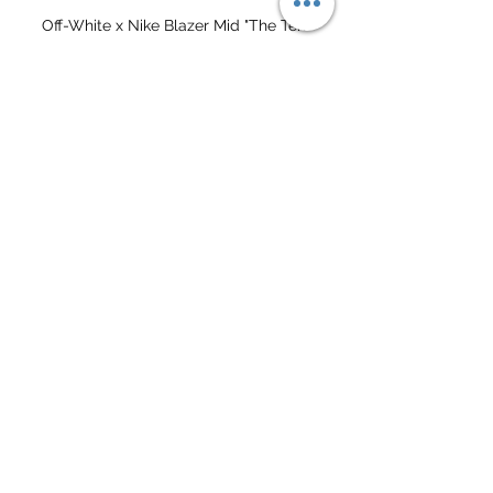
Off-White x Nike Blazer Mid "The Ten"
這樣看來，除了當年的 Off-White™ 之
外，鮮有品牌能夠捕捉到隱藏在 Blazer 
背後的真諦，這種真諦並非是虛無縹緲
的二級市場再售價，也不是經過百變造
型後的創意，而當我們真正拿起一雙最
普通的 Blazer 時，你真正想上腳的那種
衝動。所以，Blazer 並非真的已經過
時，而是它本身就是如此。