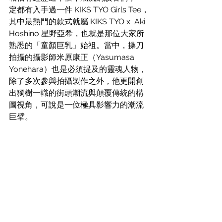
定都有入手過一件 KIKS TYO Girls Tee，
其中最熱門的款式就屬 KIKS TYO x  Aki 
Hoshino 星野亞希，也就是那位大家所
熟悉的「童顏巨乳」始祖。當中，操刀
拍攝的攝影師米原康正（Yasumasa 
Yonehara）也是必須提及的靈魂人物，
除了多次參與拍攝製作之外，他更開創
出獨樹一幟的街頭潮流與顛覆傳統的構
圖視角，可說是一位極具影響力的潮流
巨擘。