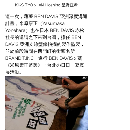
KIKS TYO x  Aki Hoshino 星野亞希
這一次，藉著 BEN DAVIS 亞洲深度溝通
計畫，米原康正（Yasumasa 
Yonehara）也在日本 BEN DAVIS 赤松
社長的邀請之下來到台灣，擔任 BEN 
DAVIS 亞洲支線型錄拍攝的製作監製，
並於前段時間在西門町的街頭名所 
BRAND T.INC，進行 BEN DAVIS x 葵 
《米原康正監製》「台北の日日」寫真
展活動。