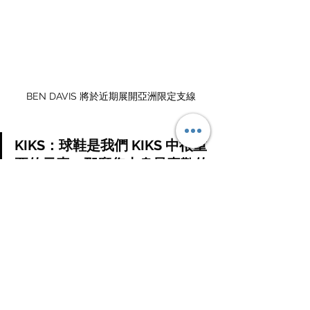
BEN DAVIS 將於近期展開亞洲限定支線
KIKS：球鞋是我們 KIKS 中很重
要的元素，那麼您本身最喜歡的
鞋款是什麼呢？
米原康正：喜歡的球鞋真的太多了，所
以這個問題太難了（苦笑），但 
Maison Mihara Yasuhiro 的鞋子是我最
近比較常穿的，因為我覺得它設計非常
棒，概念也很有趣。