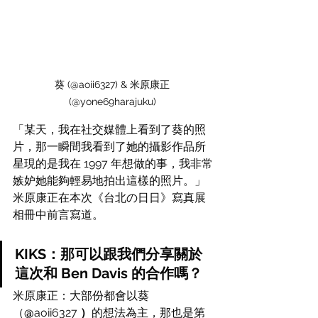
葵 (@aoii6327) & 米原康正 
(@yone69harajuku) 
「某天，我在社交媒體上看到了葵的照
片，那一瞬間我看到了她的攝影作品所
星現的是我在 1997 年想做的事，我非常
嫉妒她能夠輕易地拍出這樣的照片。」
米原康正在本次《台北の日日》寫真展
相冊中前言寫道。
KIKS：那可以跟我們分享關於
這次和 Ben Davis 的合作嗎？
米原康正：大部份都會以葵
（
@
aoii6327
 ）
的想法為主，那也是第