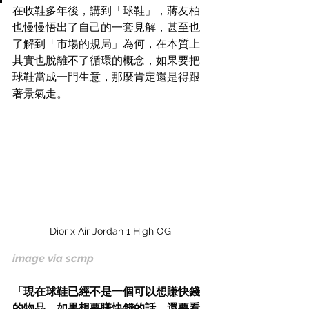
在收鞋多年後，講到「球鞋」，蔣友柏
也慢慢悟出了自己的一套見解，甚至也
了解到「市場的規局」為何，在本質上
其實也脫離不了循環的概念，如果要把
球鞋當成一門生意，那麼肯定還是得跟
著景氣走。
Dior x Air Jordan 1 High OG
image via scmp
「現在球鞋已經不是一個可以想賺快錢
的物品，如果想要賺快錢的話，還要看