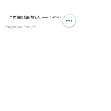
外型極搶眼的麵包鞋 ——  Lanvin Curb
image via Lanvin
蔣友柏：首先，麵包鞋的外型是一定
的，而且會比 Nike SB 還要更誇張，會
是從 Lanvin Curb 那雙開始，等於是要
回到更誇張的板鞋，也少不了雙鞋帶或
是粗鞋帶的設定，再來它一定要有一個
非常特殊又簡單的標誌，像是 ambush 
x Nike 的超大 Swoosh，又或是 Travis 
Scott x Nike 的倒反 Swoosh 等，我認
為接下來的趨勢會出現這樣的東西。