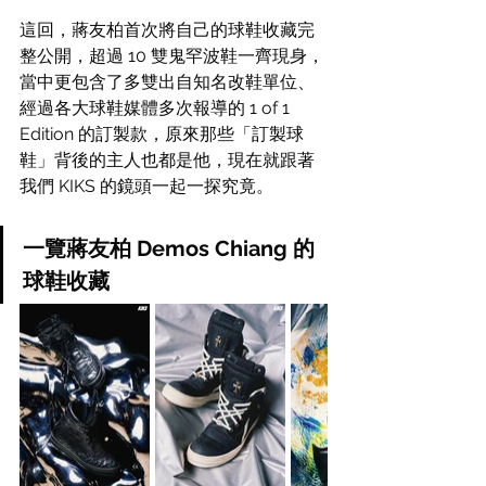
這回，蔣友柏首次將自己的球鞋收藏完
整公開，超過 10 雙鬼罕波鞋一齊現身，
當中更包含了多雙出自知名改鞋單位、
經過各大球鞋媒體多次報導的 
1 of 1 
Edition
 的訂製款，原來那些「訂製球
鞋」背後的主人也都是他，現在就跟著
我們 KIKS 的鏡頭一起一探究竟。
一覽蔣友柏 Demos Chiang 的
球鞋收藏