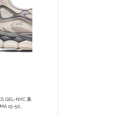
 GEL-NYC 系
A 15-50、