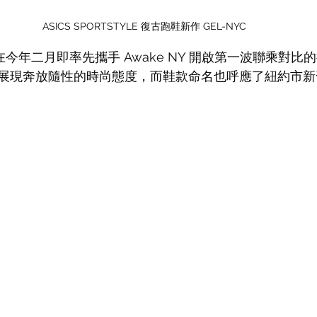
ASICS SPORTSTYLE 復古跑鞋新作 GEL-NYC
早在今年二月即率先攜手 Awake NY 開啟第一波聯乘對
展現奔放隨性的時尚態度，而鞋款命名也呼應了紐約市新