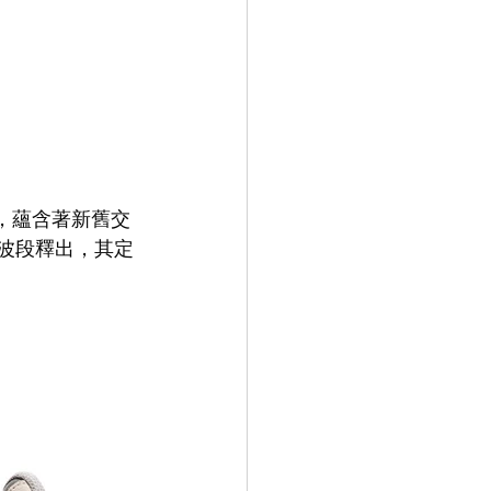
景，蘊含著新舊交
將波段釋出，其定