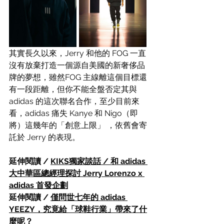
其實長久以來，Jerry 和他的 FOG 一直
沒有放棄打造一個源自美國的新奢侈品
牌的夢想，雖然FOG 主線離這個目標還
有一段距離，但你不能全盤否定其與 
adidas 的這次聯名合作，至少目前來
看，adidas 痛失 Kanye 和 Nigo（即
將）這幾年的「創意上限」 ，依舊會寄
託於 Jerry 的表現。
延伸閱讀 / 
KIKS獨家談話 / 和 adidas 
大中華區總經理探討 Jerry Lorenzo x 
adidas 首發企劃
延伸閱讀 / 
僅問世七年的 adidas 
YEEZY，究竟給「球鞋行業」帶來了什
麼呢？