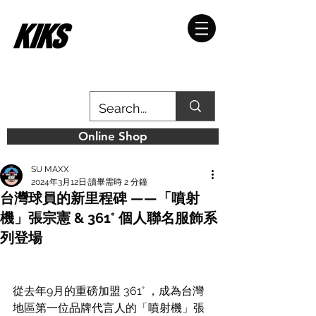
Online Shop
SU MAXX
2024年3月12日
讀畢需時 2 分鐘
台灣球員的新里程碑 ——「噴射
機」張宗憲 & 361° 個人聯名服飾系
列登場
從去年9月的重磅加盟 361° ，成為
台灣
地區第一位品牌代言人
的「噴射機」張