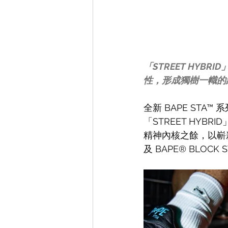
「STREET HY
性，形成獨樹一幟的
全新 BAPE ST
「STREET HY
精神內核之餘，以嶄新面
及 BAPE® BLOCK S