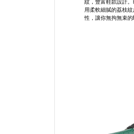
紋，豐富鞋款設計。BA
用柔軟細膩的荔枝紋
性，讓你無拘無束的