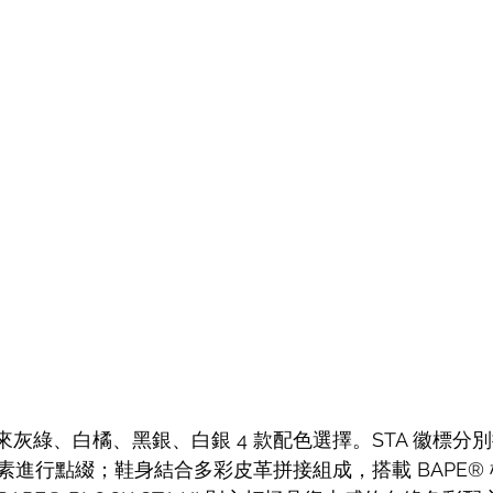
TA 帶來灰綠、白橘、黑銀、白銀 4 款配色選擇。STA 徽標
素進行點綴；鞋身結合多彩皮革拼接組成，搭載 BAPE®