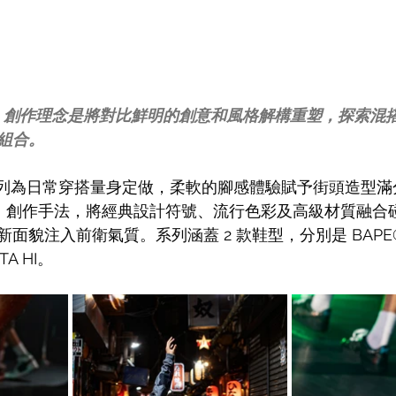
BRID」創作理念是將對比鮮明的創意和風格解構重塑，探索
組合。
A™ 系列為日常穿搭量身定做，柔軟的腳感體驗賦予街頭造型
BRID」創作手法，將經典設計符號、流行色彩及高級材質融
貌注入前衛氣質。系列涵蓋 2 款鞋型，分別是 BAPE® 
TA HI。