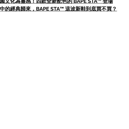
園文化為靈感！四款全新配色的 BAPE STA™ 登場
中的經典歸來，BAPE STA™ 這波新鞋到底買不買？