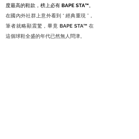
度最高的鞋款，榜上必有 
BAPE STA™
。
在國內外社群上意外看到 “ 經典重現 ”，
筆者就略顯震驚，畢竟 
BAPE STA™
 在
這個球鞋全盛的年代已然無人問津。