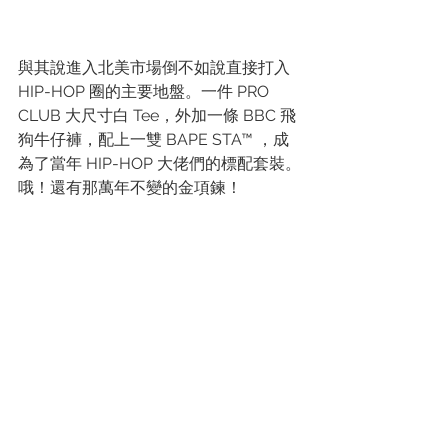
與其說進入北美市場倒不如說直接打入 
HIP-HOP 圈的主要地盤。一件 PRO 
CLUB 大尺寸白 Tee，外加一條 BBC 飛
狗牛仔褲，配上一雙 BAPE STA™ ，成
為了當年 HIP-HOP 大佬們的標配套裝。
哦！還有那萬年不變的金項鍊！