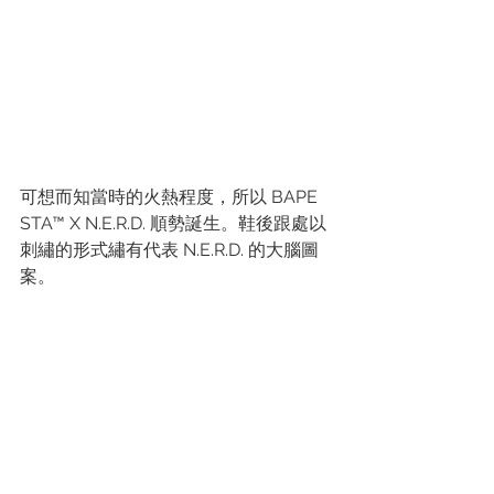
可想而知當時的火熱程度，所以 BAPE 
STA™ X N.E.R.D. 順勢誕生。鞋後跟處以
刺繡的形式繡有代表 N.E.R.D. 的大腦圖
案。