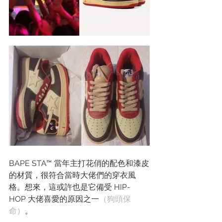
BAPE STA™ 當年主打花俏的配色和漆皮
的材質，很符合當時大佬們的穿衣風
格。想來，這或許也是它備受 HIP- 
HOP 大佬喜愛的原因之一
（狗頭保
命）
。