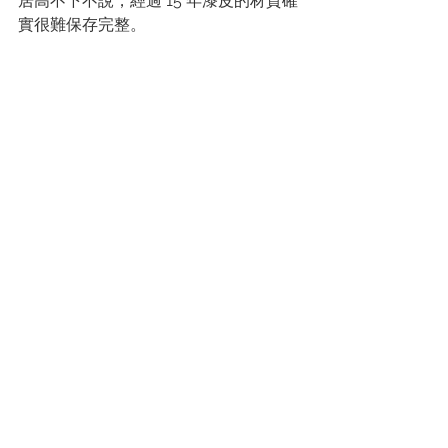
居高不下不說，經過 15 年漆皮的材質確
實很難保存完整。