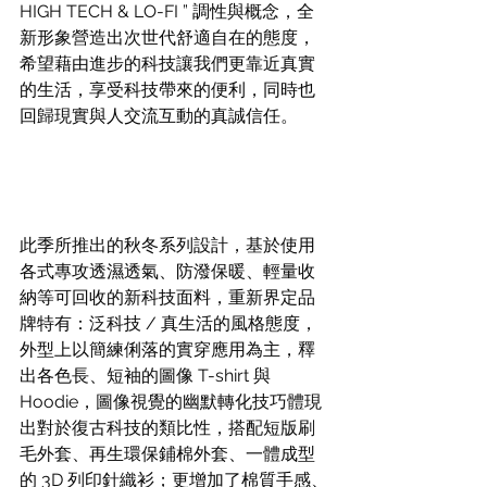
HIGH TECH & LO-FI ” 調性與概念，全
新形象營造出次世代舒適自在的態度，
希望藉由進步的科技讓我們更靠近真實
的生活，享受科技帶來的便利，同時也
回歸現實與人交流互動的真誠信任。
此季所推出的秋冬系列設計，基於使用
各式專攻透濕透氣、防潑保暖、輕量收
納等可回收的新科技面料，重新界定品
牌特有：泛科技 / 真生活的風格態度，
外型上以簡練俐落的實穿應用為主，釋
出各色長、短袖的圖像 T-shirt 與 
Hoodie，圖像視覺的幽默轉化技巧體現
出對於復古科技的類比性，搭配短版刷
毛外套、再生環保鋪棉外套、一體成型
的 3D 列印針織衫；更增加了棉質手感、