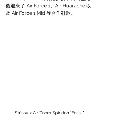
後迎來了 Air Force 1、Air Huarache 以
及 Air Force 1 Mid 等合作鞋款。
Stüssy x Air Zoom Spiridon "Fossil"