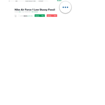
image via StockX
由於此次的
Stüssy x Nike
為限量商品，
且是採抽籤的方式來登記購買資格，所
以二級市場合情自然水漲船高。目前
「Black」配色的平均成交價為 $ 281 美