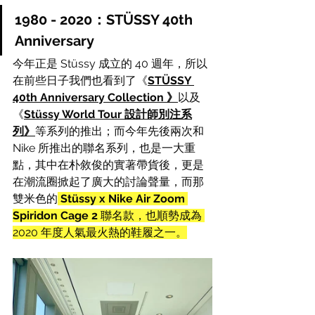
1980 - 2020：
STÜSSY 40th 
Anniversary
今年正是 Stüssy 成立的 40 週年，所以
在前些日子我們也看到了《
STÜSSY 
40th Anniversary Collection 》
以及
《
Stüssy World Tour 設計師別注系
列》
等系列的推出；而今年先後兩次和 
Nike 所推出的聯名系列，也是一大重
點，其中在
朴敘俊的實著帶貨後，更是
在潮流圈掀起了廣大的討論聲量，
而那
雙米色的
Stüssy x Nike Air Zoom 
Spiridon Cage 2
 聯名款，也順勢成為 
2020 年度人氣最火熱的鞋履之一。