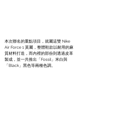
本次聯名的重點項目，就屬這雙 Nike 
Air Force 1 莫屬，整體鞋款以耐用的麻
質材料打造，而內裡的部份則透過皮革
製成，並一共推出「Fossil」米白與
「Black」黑色等兩種色調。