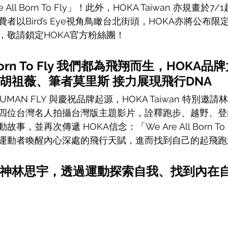
All Born To Fly」！此外，HOKA Taiwan 亦規畫於7
者以Bird’s Eye視角鳥瞰台北街頭，HOKA亦將公布
，敬請鎖定HOKA官方粉絲團！
l Born To Fly 我們都為飛翔而生，HOKA
胡祖薇、筆者莫里斯 接力展現飛行DNA
 HUMAN FLY 與慶祝品牌起源，HOKA Taiwan 特別
四位台灣名人拍攝台灣版主題影片，詮釋跑步、越野、登
，並再次傳遞 HOKA信念：「We Are All Born To
運動者喚醒內心深處的飛行天賦，進而找到自己的起飛跑
神林思宇，透過運動探索自我、找到內在