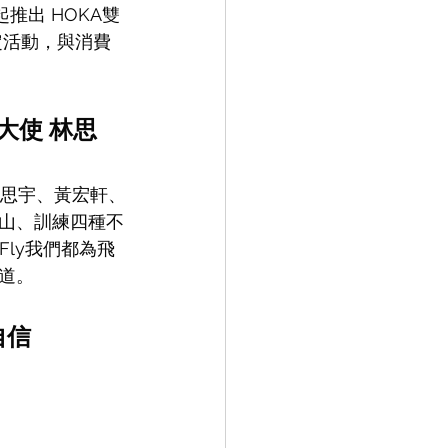
/1起推出 HOKA雙
限定活動，與消費
品牌大使 林思
邀請林思宇、黃宏軒、
山、訓練四種不
 Fly我們都為飛
道。
自信