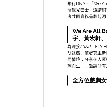
飛行DNA－「We Are 
層觀光巴士，邀請消費
者共同慶祝品牌起源
We Are Al
宇、黃宏軒、
為迎接2024年 FLY
胡祖薇、筆者莫里斯
同情境，分享個人運動故事
翔而生」，邀請所有
全方位戲劇女