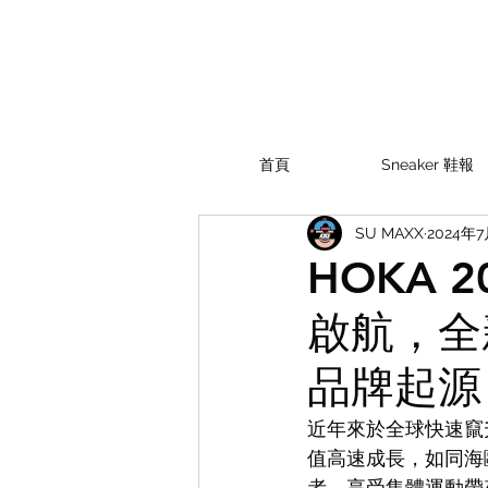
首頁
Sneaker 鞋報
SU MAXX
2024年
HOKA 2
啟航，全新
品牌起源
近年來於全球快速竄升
值高速成長，如同海鷗
者，享受集體運動帶來