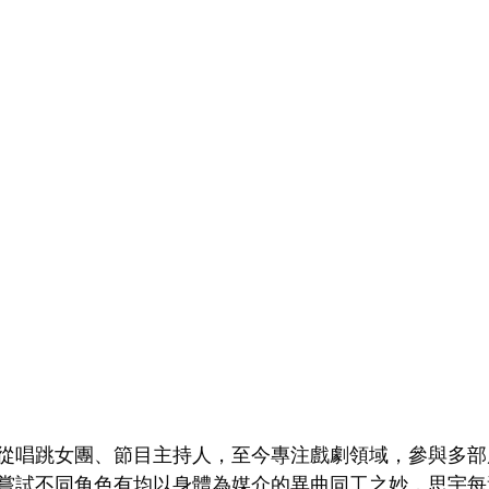
從唱跳女團、節目主持人，至今專注戲劇領域，參與多部
嘗試不同角色有均以身體為媒介的異曲同工之妙，思宇每