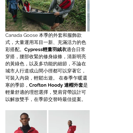
Canada Goose 本季的外套和服飾款
式，大量運用耳目一新、充滿活力的色
彩搭配。
Cypress輕量羽絨衣
適合日常
穿搭，腰部收緊的修身線條，清新明亮
的黃綠色，以及多功能的細節，不論在
城市人行道或山間小徑都可以穿著它，
可裝入內袋，輕鬆出遊。 在春季乍暖還
寒的季節，
Crofton Hoody 連帽外套
是
輕量舒適的理想選擇，雙肩背帶設計可
以解放雙手，在季節交替時最佳提案。