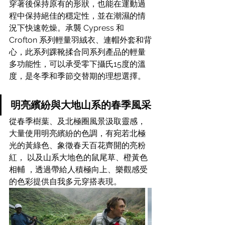
穿著後保持原有的形狀，也能在運動過
程中保持絕佳的穩定性，並在潮濕的情
況下快速乾燥。承襲 Cypress 和 
Crofton 系列輕量羽絨衣、連帽外套和背
心，此系列踝靴揉合同系列產品的輕量
多功能性，可以承受零下攝氏15度的溫
度，是冬季和季節交替期的理想選擇。
明亮繽紛與大地山系的春季風采
從春季樹葉、及北極圈風景汲取靈感，
大量使用明亮繽紛的色調，有宛若北極
光的黃綠色、象徵春天百花齊開的亮粉
紅， 以及山系大地色的鼠尾草、橙黃色
相輔 ，透過帶給人積極向上、樂觀感受
的色彩提供自我多元穿搭表現。