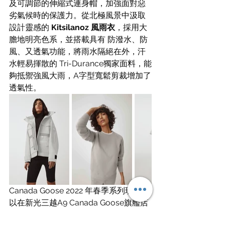
及可調節的伸縮式連身帽，加強面對惡
劣氣候時的保護力。從北極風景中汲取
設計靈感的 
Kitsilanoz 風雨衣
，採用大
膽地明亮色系，並搭載具有 防潑水、防
風、又透氣功能，將雨水隔絕在外，汗
水輕易揮散的 Tri-Durance獨家面料，能
夠抵禦強風大雨，A字型寬鬆剪裁增加了
透氣性。
Canada Goose 2022 年春季系列現在可
以在新光三越A9 Canada Goose旗艦店
和
Canadagoose.com
 購買。歡迎加入 