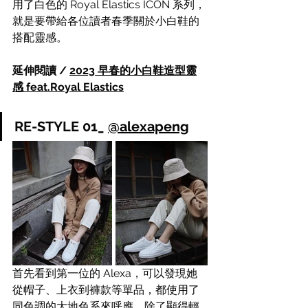
用了白色的 Royal Elastics ICON 系列，
就是要帶給各位讀者春季關於小白鞋的
搭配靈感。
延伸閱讀 / 
2023 早春的小白鞋造型靈
感 feat.Royal Elastics
RE-STYLE 01_ 
@alexapeng
首先看到第一位的 Alexa，可以發現她
從帽子、上衣到褲款等單品，都使用了
同色調的大地色系來呼應，除了顯得輕