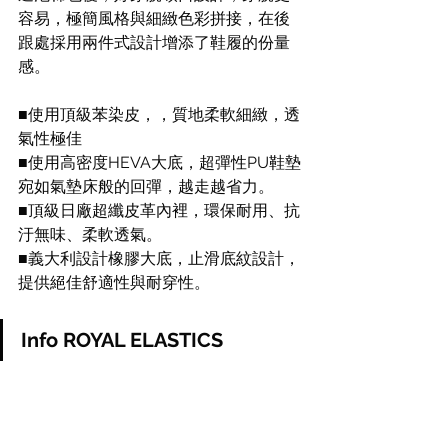
容易，極簡風格與細緻色彩拼接，在後
跟處採用兩件式設計增添了鞋履的份量
感。
■使用頂級苯染皮，，質地柔軟細緻，透
氣性極佳
■使用高密度HEVA大底，超彈性PU鞋墊
宛如氣墊床般的回彈，越走越省力。
■頂級日廠超纖皮革內裡，環保耐用、抗
汙無味、柔軟透氣。
■義大利設計橡膠大底，止滑底紋設計，
提供絕佳舒適性與耐穿性。
Info ROYAL ELASTICS