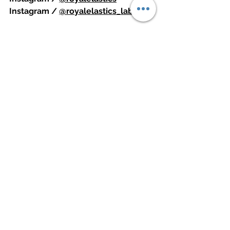
Instagram / 
@royalelastics_lab
source / ROYAL ELASTICS
Fashion 潮流
Sneaker 鞋報