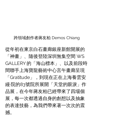
跨領域創作者蔣友柏 Demos Chiang
從年初在東京白石畫廊銀座新館開展的
「神畫」、隨後登陸深圳無集空間 WS 
GALLERY 的「海山標本」、以及前段時
間聯手上海寶龍藝術中心言午畫廊呈現
「Gratitude」，到現在正在上海養雲安
縵·院的83號院所展開「天堂的眼淚」作
品展，在今年蔣友柏已經帶來了四場個
展，每一次都透過自身的創想以及抽象
的表達技藝，為我們帶來著一次次的震
撼。