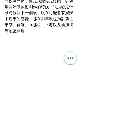
比較滿一點，但是我覺得是好的。以前
剛開始做藝術創作的時候，很擔心是什
麼時候開下一個展，現在可能會有展辦
不過來的感覺，那在明年度也預計前往
東京、首爾、阿那亞、上海以及新加坡
等地區開展。
「我會不斷說服自己，持續通過
藝術去表達。大眾願意來看展也
是一種傾聽，是在給我機會。現
在做藝術，更多的也是在為自己