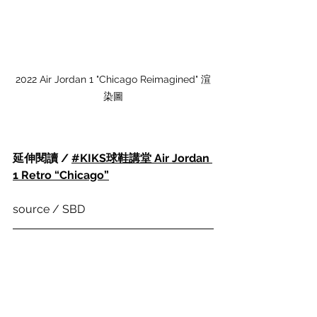
2022 Air Jordan 1 "Chicago Reimagined" 渲
染圖
延伸閱讀 / 
#KIKS球鞋講堂 Air Jordan 
1 Retro “Chicago”
source / SBD