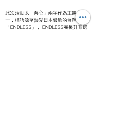
此次活動以「向心」兩字作為主題之
一，標語源至熱愛日本銀飾的台灣社團
「ENDLESS」， ENDLESS團長升哥選
用「向心」來當年度標語，有兩個層
面，第一是期望在社團裡的玩家們，都
能跟隨社團的初心一起朝同一個方向前
行。
第二是希望每個人在面臨抉擇或困頓
時，能夠面對自己的內心，認清自己真