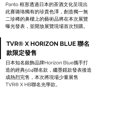
Panto 框形透過日本的茶酒文化呈現出
此賽璐珞獨有的珍貴色澤，創造獨一無
二珍稀的鼻樑上的藝術品將在本次展覽
曝光發表，並開放展覽現場首次預購。
TVR® X HORIZON BLUE 聯名
款限定發售
日本知名銀飾品牌Horizon Blue攜手打
造的經典504聯名款，繼墨鏡款發表後造
成熱烈完售，本次將現場少量展售
TVR® X HB聯名光學款。