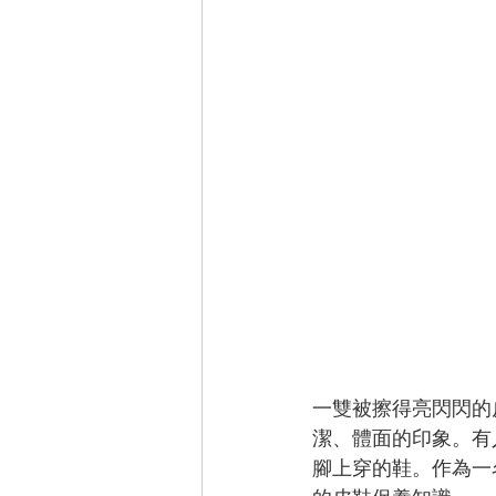
一雙被擦得亮閃閃的
潔、體面的印象。有
腳上穿的鞋。作為一