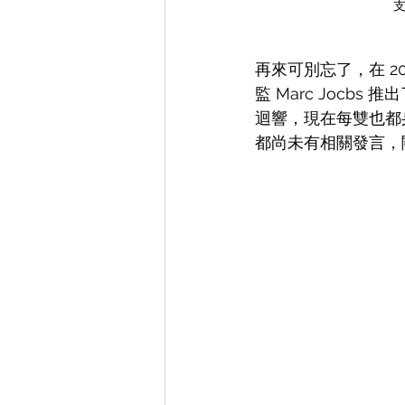
再來可別忘了，在 200
監 Marc Jocbs
迴響，現在每雙也都身價不
都尚未有相關發言，關