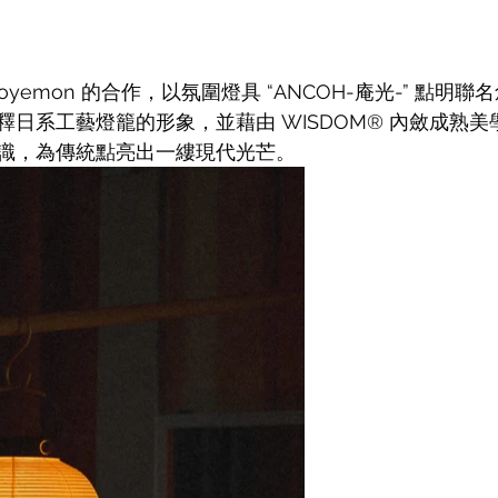
 goyemon 的合作，以氛圍燈具 “ANCOH-庵光-” 點
日系工藝燈籠的形象，並藉由 WISDOM® 內斂成熟美學與 
識，為傳統點亮出一縷現代光芒。