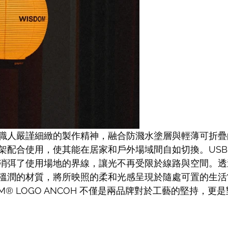
職人嚴謹細緻的製作精神，融合防濺水塗層與輕薄可折疊
配合使用，使其能在居家和戶外場域間自如切換。USB Ty
消弭了使用場地的界線，讓光不再受限於線路與空間。透
溫潤的材質，將所映照的柔和光感呈現於隨處可置的生活
ISDOM® LOGO ANCOH 不僅是兩品牌對於工藝的堅持，