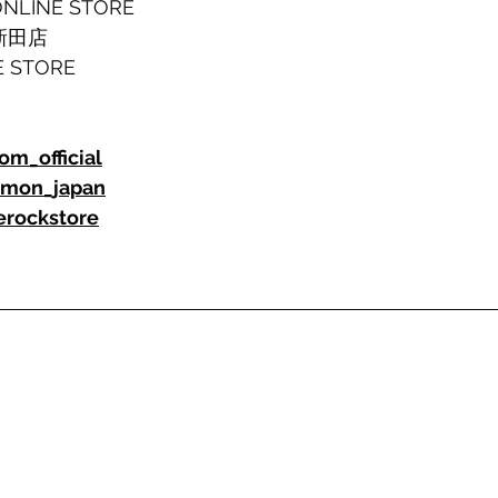
NLINE STORE
 新田店
E STORE
m_official
mon_japan
erockstore