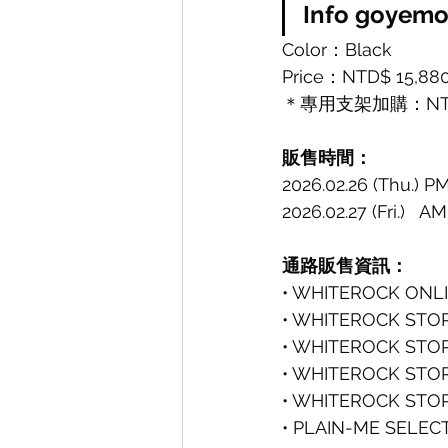
Info goyem
Color：Black
Price：NTD$ 15,88
＊專用支架加購：NTD$
販售時間：
2026.02.26 (Thu.) 
2026.02.27 (Fri.)  
通路販售資訊：
• WHITEROCK ONL
• WHITEROCK ST
• WHITEROCK S
• WHITEROCK ST
• WHITEROCK S
• PLAIN-ME SELEC