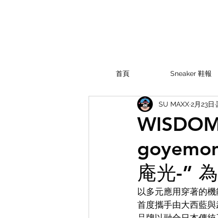
首頁
Sneaker 鞋報
SU MAXX
2月23日
WISD
goyem
庵光-” 
以多元應用穿著的機能
首度攜手由大西藍與武
品牌以融合日本傳統