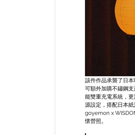
該件作品承襲了日本
可額外加購不鏽鋼支架
能雙重充電系統，更
源設定，搭配日本紙
goyemon x W
懷營照。