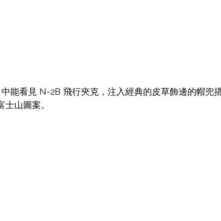
ok 中能看見 N-2B 飛行夾克，注入經典的皮草飾邊的帽兜搭載
樣與富士山圖案。