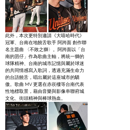
此外，本次更特別邀請《大嘻哈時代》
冠軍、台南在地饒舌歌手 阿跨面 創作聯
名主題曲 〈不敗之獅〉。阿跨面以「台
南的囝仔」作為歌曲主軸，將統一獅的
球隊精神、台南的城市記憶與屬於球迷
的共同情感寫入歌詞，透過充滿生命力
的台語饒舌，唱出屬於這座城市的驕
傲。歌曲 MV 更選在赤崁樓等台南代表
性地標取景，藉由音樂與影像串聯府城
文化、街頭精神與棒球熱血。