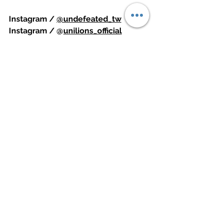
Instagram / 
@undefeated_tw
Instagram / @
unilions_official
source / UNDEFEATED
Fashion 潮流