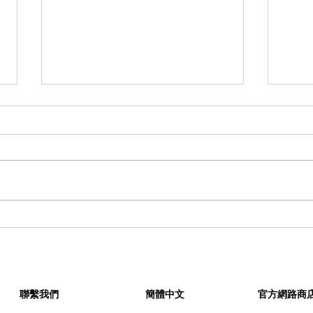
HOKA 攜手 BEAMS 首度跨界
回顧
合作，以日式禪風美學重新定
定「 
義 Bondi 7
——
聯繫我們
簡體中文
官方網路商