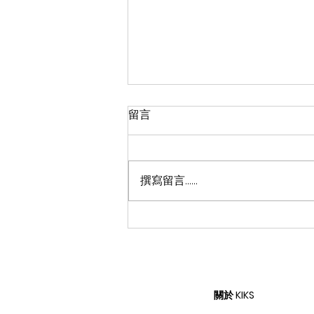
留言
撰寫留言......
從物流中心直達二級球鞋店？
一宗涉案金額超過 200 萬美
元 Nike 球鞋竊案公開
關於 KIKS