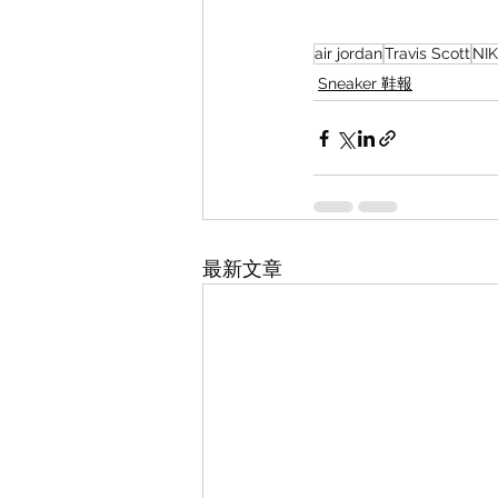
air jordan
Travis Scott
NI
Sneaker 鞋報
最新文章