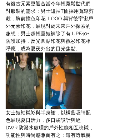
有復古元素更迎合當今年輕寬鬆世代們
對服裝的需求；男士短袖T恤採用寬鬆剪
裁，胸前撞色印花  LOGO 與背後宇宙戶
外元素印花，展現對於未來戶外探索的
趣想；男士超輕量短褲除了有 UPF40+ 
防護加持，反光圓點印花與襯衫印花相
呼應，成為夏夜外出的目光焦點。
女士短袖襯衫與半身裙，以橘藍吸睛配
色展現夏日活力，多口袋設計與經 
DWR 防潑水處理的戶外性能相互映襯，
功能性與時尚感兼而有之；還有透氣親