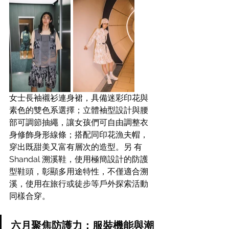
女士長袖襯衫連身裙，具備迷彩印花與
素色的雙色系選擇；立體袖型設計與腰
部可調節抽繩，讓女孩們可自由調整衣
身修飾身形線條；搭配同印花漁夫帽，
穿出既甜美又富有層次的造型。另 有
Shandal 溯溪鞋，使用極簡設計的防護
型鞋頭，彰顯多用途特性，不僅適合溯
溪，使用在旅行或徒步等戶外探索活動
同樣合穿。
六月聚焦防護力：服裝機能與潮