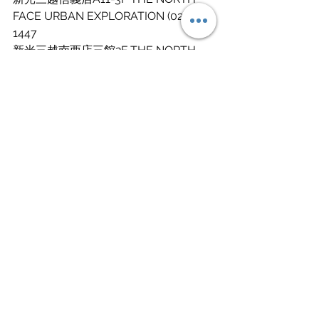
FACE URBAN EXPLORATION (02)2723-
1447
新光三越南西店三館2F THE NORTH 
FACE URBAN EXPLORATION 
(02)2562-7756
台北101旗艦店 B1 THE NORTH FACE 
URBAN EXPLORATION (02)8101-8105
台中Lalaport 北館1F THE NORTH 
FACE URBAN EXPLORATION (04)2211-
2315
SOGO復興店 6F THE NORTH FACE 
URBAN EXPLORATION (02)8772-8473
板橋大遠百8F THE NORTH FACE 
URBAN EXPLORATION (02)2956-2028
台茂購物中心1F THE NORTH FACE 
URBAN EXPLORATION (03)212-0956
新竹巨城1F THE NORTH FACE URBAN 
EXPLORATION (03)515-2995