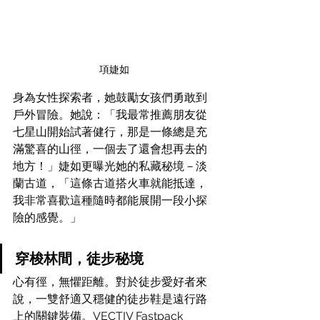
項婕如
身為女性探索者，她鼓勵女孩們勇敢到
戶外冒險。她說：「我最常推薦朋友從
七星山開始試著健行，那是一條總是充
滿驚喜的山徑，一個去了還會想再去的
地方！」婕如更曝光她的私藏秘境－淡
蘭古道，「這條古道搭火車就能抵達，
我非常喜歡這種隨時都能展開一段小探
險的感覺。」
穿梭林間，徒步秘境
心有徑，無懼距離。對於徒步愛好者來
說，一雙舒適又穩健的徒步鞋是遠行路
上的關鍵裝備。VECTIV Fastpack 