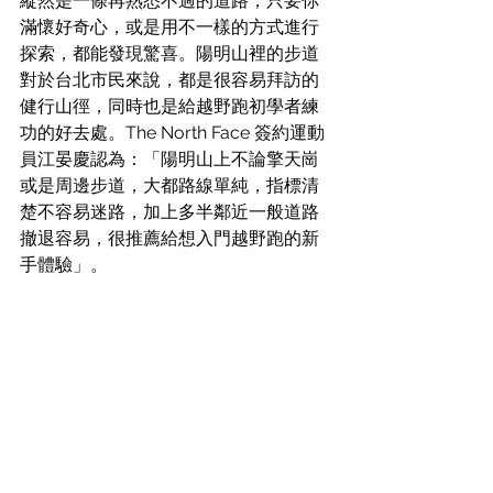
縱然是一條再熟悉不過的道路，只要你
滿懷好奇心，或是用不一樣的方式進行
探索，都能發現驚喜。陽明山裡的步道
對於台北市民來說，都是很容易拜訪的
健行山徑，同時也是給越野跑初學者練
功的好去處。The North Face 簽約運動
員江晏慶認為：「陽明山上不論擎天崗
或是周邊步道，大都路線單純，指標清
楚不容易迷路，加上多半鄰近一般道路
撤退容易，很推薦給想入門越野跑的新
手體驗」。