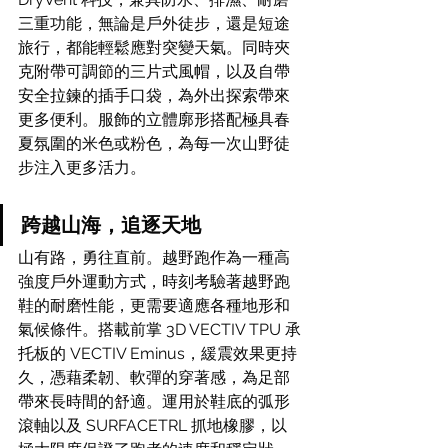
三重功能，無論是戶外徒步，還是短途
旅行，都能輕鬆應對突變天氣。同時夾
克附帶可調節的三片式風帽，以及自帶
安全拉鍊的插手口袋，為外出探索帶來
更多便利。服飾的立體廓形搭配極具春
夏氛圍的米色或粉色，為每一次山野徒
步注入更多活力。
跨越山海，追逐天地
山有路，勇往直前。越野跑作為一種高
強度戶外運動方式，時刻考驗著越野跑
鞋的耐磨性能，更需要適應各種地形和
氣候條件。搭載前掌 3D VECTIV TPU 承
托板的 VECTIV Eminus，緩震效果更持
久，憑藉柔韌、軟彈的穿著感，為足部
帶來長時間的舒適。運用於鞋底的弧形
滾軸以及 SURFACETRL 抓地橡膠，以