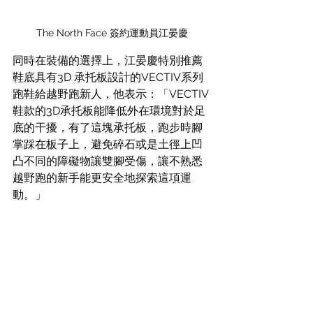
The North Face 簽約運動員江晏慶
同時在裝備的選擇上，江晏慶特別推薦
鞋底具有3D 承托板設計的VECTIV系列
跑鞋給越野跑新人，他表示：「VECTIV 
鞋款的3D承托板能降低外在環境對於足
底的干擾，有了這塊承托板，跑步時腳
掌踩在板子上，避免碎石或是土徑上凹
凸不同的障礙物讓雙腳受傷，讓不熟悉
越野跑的新手能更安全地探索這項運
動。」