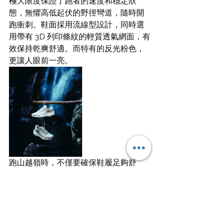
極大限度保證了跑者的速度和穩定狀
態，無懼高低起伏的野徑彎道，隨時開
跑衝刺。鞋面採用流線型設計，同時選
用帶有 3D 列印條紋的輕質透氣網面，有
效保持乾爽舒適。而特有的反光粉色，
更讓人眼前一亮。
跑山越嶺時，不僅要確保鞋履足夠舒
適，也需要以富有機能性的輕裝上陣。
本季的戶外越野跑服飾兼具輕盈質感和
防護力，是跑者馳騁野外的不二之選。
越野跑衝鋒衣選用非氯化 DWR 防潑水
處理，極大地加強了防護力度；局部彈