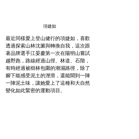
項婕如
最近同樣愛上登山健行的項婕如，喜歡
透過探索山林沈澱與轉換自我，這次跟
著品牌選手江晏慶第一次在陽明山嘗試
越野跑，路線經過山徑、林道、石階，
有時經過被樹林包圍的潮濕路徑，除了
腳下能感受泥土的溼滑，還能聞到一陣
一陣泥土味，讓她愛上了這種和大自然
變化如此緊密的運動項目。