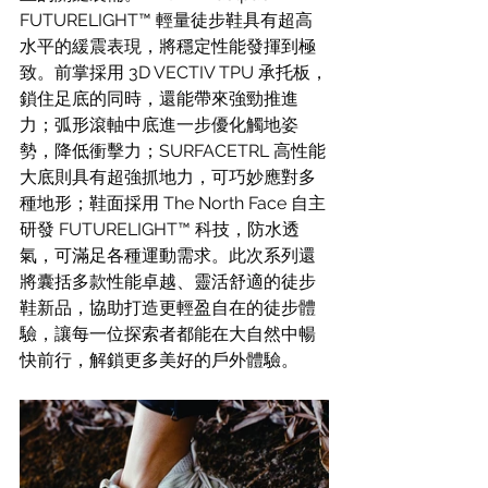
FUTURELIGHT™️ 輕量徒步鞋具有超高
水平的緩震表現，將穩定性能發揮到極
致。前掌採用 3D VECTIV TPU 承托板，
鎖住足底的同時，還能帶來強勁推進
力；弧形滾軸中底進一步優化觸地姿
勢，降低衝擊力；SURFACETRL 高性能
大底則具有超強抓地力，可巧妙應對多
種地形；鞋面採用 The North Face 自主
研發 FUTURELIGHT™️ 科技，防水透
氣，可滿足各種運動需求。此次系列還
將囊括多款性能卓越、靈活舒適的徒步
鞋新品，協助打造更輕盈自在的徒步體
驗，讓每一位探索者都能在大自然中暢
快前行，解鎖更多美好的戶外體驗。