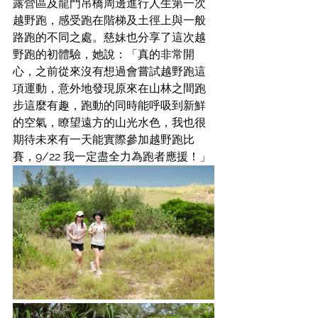
露營區及龍門吊橋周邊進行人生第一次
越野跑，感受跑在階梯及土徑上與一般
路跑的不同之處。慈妹也分享了這次越
野跑的初體驗，她說：「真的非常開
心，之前從來沒有想過會嘗試越野跑這
項運動，意外地發現原來在山林之間跑
步這麼有趣，跑動的同時能呼吸到新鮮
的空氣，瞭望遠方的山光水色，我也很
期待未來有一天能實際參加越野跑比
賽，9/22 我一定盡全力為跑者應援！」