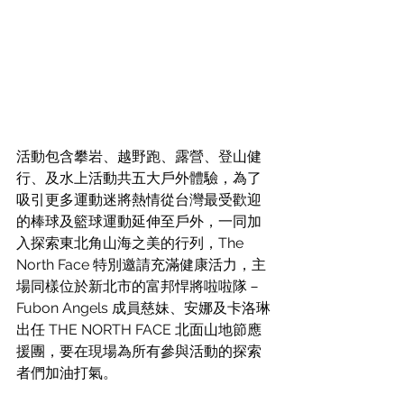
活動包含攀岩、越野跑、露營、登山健
行、及水上活動共五大戶外體驗，為了
吸引更多運動迷將熱情從台灣最受歡迎
的棒球及籃球運動延伸至戶外，一同加
入探索東北角山海之美的行列，The 
North Face 特別邀請充滿健康活力，主
場同樣位於新北市的富邦悍將啦啦隊－
Fubon Angels 成員慈妹、安娜及卡洛琳
出任 THE NORTH FACE 北面山地節應
援團，要在現場為所有參與活動的探索
者們加油打氣。