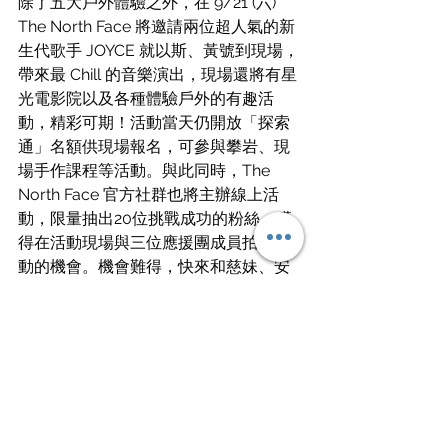
除了五大戶外體驗之外，在 9/21 (六) 
The North Face 將邀請兩位超人氣的新
生代歌手 JOYCE 就以斯、黃號到現場，
帶來最 Chill 的音樂演出，現場還將有星
光電影院以及各種體驗戶外的有趣活
動，精彩可期！活動當天仍開放「探索
通」名額供現場報名，可參與攀岩、現
場手作課程等活動。與此同時，The 
North Face 官方社群也將主辦線上活
動，限量抽出20位挑戰成功的粉絲，獲
得在活動現場與三位應援團成員拍照互
動的機會。機會難得，快來和慈妹、安
娜和卡洛琳一同完成THE NORTH FACE 
北面山地節初體驗，一起玩不完！
THE NORTH FACE 北面山地節活動訊
息及相關注意事項，請洽活動官網：
https://bit.ly/2024TNF北面山地節