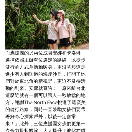
而應援團的另兩位成員安娜和卡洛琳，
選擇依照主辦單位選定的路線，以徒步
健行的方式為活動暖身，更沿著步道走
進少有人到訪過的海岸沙丘，打開了她
們對於東北角的新視野，更迫不及待活
動的到來。安娜就直誇：「原來離台北
這麼近就有一個可以讓人一秒放鬆的地
方，謝謝The North Face挑選了這麼美
的健行路線，同時一直鼓勵女孩們要帶
著好奇心探索戶外，以後一定會常
來！」此外，三位應援團女孩們更第一
次合力搭起帳篷，大大提升了彼此在球