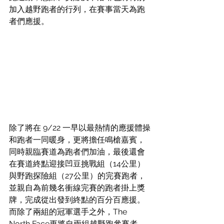
加入越野跑者的行列，在賽事當天為跑
者們應援。
除了將在 9/22 一早以最熱情的應援體操
和跑者一同暖身，更將擔任鳴槍嘉賓，
同時親臨賽道為跑者們加油，最後還會
在賽道終點迎接凹豆挑戰組（14公里）
與野跑探險組（27公里）的完賽跑者，
並親自為前幾名衝線完賽的跑者掛上獎
牌，完成從出發到終點的百分百應援。
而除了兩組的冠軍選手之外，The 
North Face更將自兩組越野跑參賽者