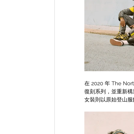
在 2020 年 
The No
復刻系列，並
重新構
女裝則以原始登山服