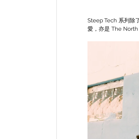
Steep Tech
愛，亦是 The Nor