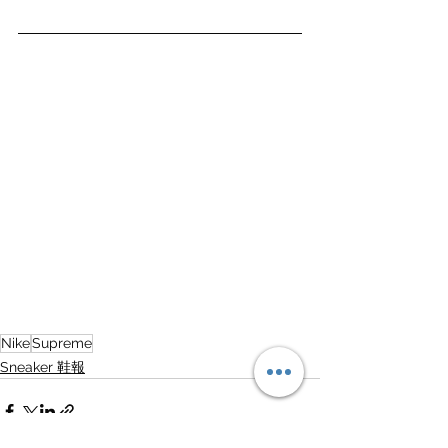
Nike
Supreme
Sneaker 鞋報