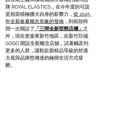
牌 
ROYAL ELASTICS，在今年度的可說
是相當積極擴大自身的影響力，
從 
2025 
年全新春夏概念形象的發佈
，到前段
時
間一次開設了
「三間全新型態店櫃」
之
外，現在更
進軍新竹地區，在新竹巨城 
SOGO 開設全新概念店舖，試著
觸及到
更多的人群，讓鞋款那精品等級的舒適
大底與品牌想傳達的極簡生活方式發
酵。