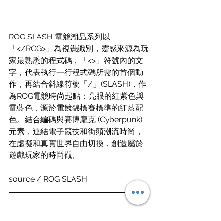
ROG SLASH 電競潮品系列以
「</ROG>」為視覺識別，靈感來源為玩
家最熟悉的程式碼，「<>」符號內的文
字，代表執行一行程式碼所需的首個動
作，再結合斜線符號「/」(SLASH)，作
為ROG電競時尚起點；亮眼的紅紫色與
電藍色，源於電競錦標賽標準的紅藍配
色。結合編碼與賽博龐克 (Cyberpunk) 
元素，連結電子競技和街頭潮流時尚，
在虛擬和真實世界自由切換，創造屬於
遊戲玩家的時尚觀。
source / ROG SLASH