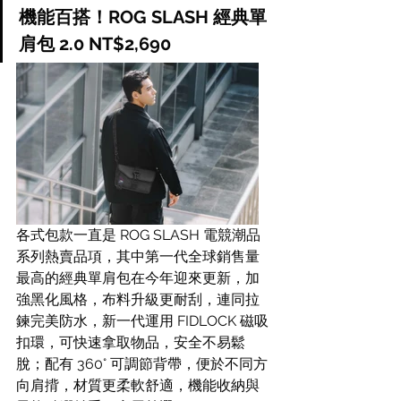
機能百搭！ROG SLASH 經典單
肩包 2.0 NT$2,690
各式包款一直是 ROG SLASH 電競潮品
系列熱賣品項，其中第一代全球銷售量
最高的經典單肩包在今年迎來更新，加
強黑化風格，布料升級更耐刮，連同拉
鍊完美防水，新一代運用 FIDLOCK 磁吸
扣環，可快速拿取物品，安全不易鬆
脫；配有 360° 可調節背帶，便於不同方
向肩揹，材質更柔軟舒適，機能收納與