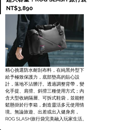
NT$3,890
精心挑選防水耐刮布料，在純黑外型下
給予極致保護力，底部墊高的貼心設
計，落地不沾髒汙。透過調整背帶，變
化手提、肩揹、斜揹三種使用方式；內
含大型收納隔層、可拆式鞋袋，並能輕
鬆懸掛於行李箱，創造靈活多元使用情
境。無論旅遊、出差或出入健身房，
ROG SLASH旅行袋完美融入玩家生活。