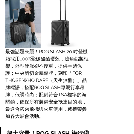
最強話題來襲！ROG SLASH 20 吋登機
箱採用100%聚碳酸酯硬殼，邊角鋁製框
架，外型硬派卻不厚重，提供卓越保
護；中央斜切金屬銘牌，刻印「FOR 
THOSE WHO DARE（天生無懼）」品
牌標語，搭配ROG SLASH專屬行李吊
牌，低調時尚；配備符合TSA標準的海
關鎖，確保所有裝備安全抵達目的地，
最適合搭乘飛機與火車使用，或攜帶參
加各大展會活動。
超大容量！ROG SLASH 旅行袋 