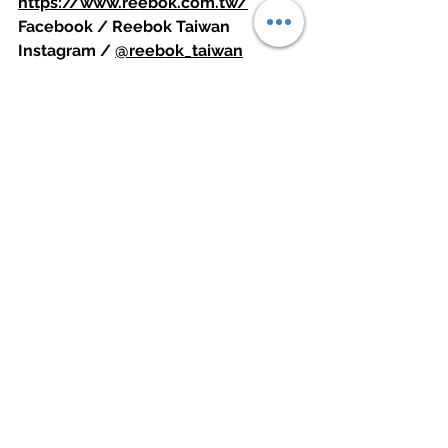
https://www.reebok.com.tw/
Facebook / 
Reebok Taiwan
Instagram / 
@reebok_taiwan
source / Reebok Taiwan
Sneaker 鞋報