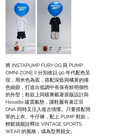
將 INSTAPUMP FURY OG 與 PUMP 
OMNI ZONE II 分別改以 90 年代配色呈
現，用米色為底，搭配深藍與橘黃的撞
色細節，打造出低調中有保有鮮明個性
的外型；鞋款上同樣乘載著原版設計與 
Hexalite 緩震氣墊，讓鞋履有著正宗 
DNA 同時又注入復古情懷。只要搭配簡
單的上衣、牛仔褲，配上 PUMP 鞋款，
輕鬆就能詮釋出 VINTAGE SPORTS 
WEAR 的風格，成為型男靚女。