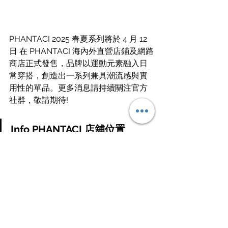
PHANTACI 2025 春夏系列將於 4 月 12 
日 在 PHANTACI 海內外直營店鋪及網路
商店正式發售，品牌以運動元素融入日
常穿搭，創造出一系列兼具潮流感與實
用性的單品。更多消息請持續關注官方
社群，敬請期待!
Info PHANTACI 店舖位置
■ 台北旗艦店 大安區忠孝東路四段181巷
35弄27號1樓
■ 台中一中店 台中市北區一中街219巷6
號1樓
■ 西門直營店 台北市萬華區中華路一段
162-3號
■ 沙巴(馬來西亞) 直營店 No 113, 