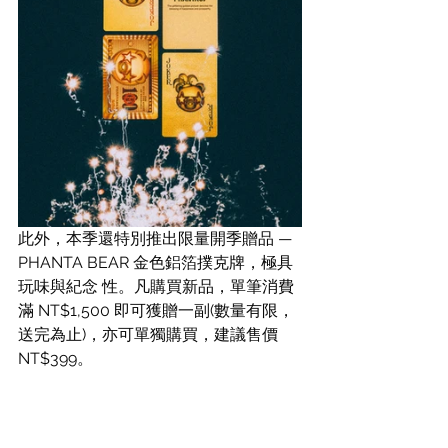
此外，本季還特別推出限量開季贈品 — 
PHANTA BEAR 金色鋁箔撲克牌，極具
玩味與紀念 性。凡購買新品，單筆消費
滿 NT$1,500 即可獲贈一副(數量有限，
送完為止)，亦可單獨購買，建議售價 
NT$399。