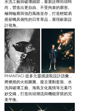
水洗工藝與破壞細節，重新詮釋街頭時
尚，營造出更自由、不受拘束的廓形。
極簡輪廓與強烈風格並存，打造輕鬆易
搭卻獨具個性的日常單品，展現嶄新設
計視角。
PHANTACI 從多元靈感汲取設計語彙，
將燃燒的火焰圖騰、復古運動套裝、水
洗與破壞工藝、海島文化風情等元素巧
妙交織，打造街頭潮流與機能穿搭的完
美平衡。