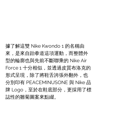
據了解這雙 Nike Kwondo 1 的名稱由
來，是來自跆拳道這項運動，而整體外
型的輪廓也與先前不斷聯乘的 Nike Air 
Force 1 十分相似，並透過皮質布洛克的
形式呈現，除了將鞋舌誇張外翻外，也
分別印有 PEACEMINUSONE 與 Nike 品
牌 Logo，至於在鞋底部分，更採用了標
誌性的雛菊圖案來點綴。