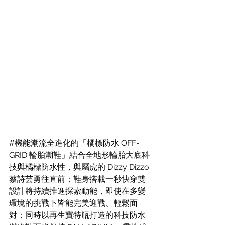
#機能潮流全進化的
「橘標防水 OFF-
GRID 輪胎潮鞋」結合全地形輪胎大底科
技與橘標防水性，與屬虎的 Dizzy Dizzo 
蔡詩芸勇往直前；鞋身搭載一秒快穿雙
設計將持續推進探索動能，即使在多變
環境的挑戰下皆能完美迎戰、輕鬆面
對；同時以再生寶特瓶打造的科技防水