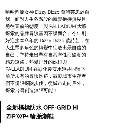
嘻哈潮流女神 Dizzy Dizzo 蔡詩芸忠於自
我、面對人生各階段的轉變抱持無畏且
勇往直前的態度，與 PALLADIUM 大膽
探索的品牌冒險基因不謀而合。今年剛
好迎接本命年的 Dizzy Dizzo 蔡詩芸，在
人生眾多角色的轉變中綻放出最自信的
自己，堅持走出帶有自我率性而酷潮的
精彩道路，熱愛戶外的她也與 
PALLADIUM 在彰化慶安水道共同留下
前所未有的冒險足跡，鼓勵城市生存者
們不侷限探險步伐，從城市走向戶外，
探索台灣創造無限可能！
全新橘標防水 OFF-GRID HI 
ZIP WP+ 輪胎潮鞋