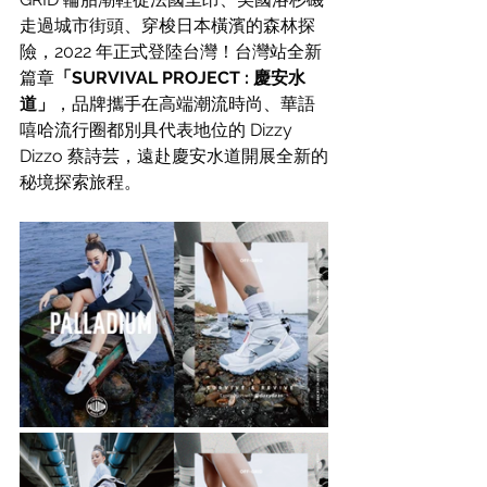
走過城市街頭、穿梭日本橫濱的森林探
險，2022 年正式登陸台灣！台灣站全新
篇章
「SURVIVAL PROJECT : 慶安水
道」
，品牌攜手在高端潮流時尚、華語
嘻哈流行圈都別具代表地位的 Dizzy 
Dizzo 蔡詩芸，遠赴慶安水道開展全新的
秘境探索旅程。