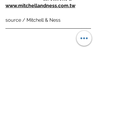
www.mitchellandness.com.tw
source / Mitchell & Ness
Fashion 潮流