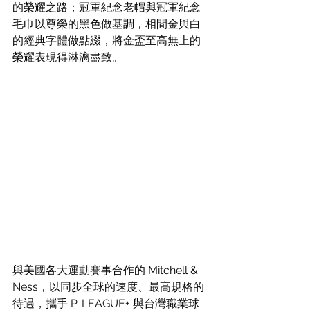
的榮耀之路；冠軍紀念老帽與冠軍紀念
毛巾以尊榮的黑色做基調，相間金與白
的經典字體做點綴，將金盃至高無上的
榮耀表現得淋漓盡致。
與美國各大運動賽事合作的 Mitchell & 
Ness，以同步全球的速度、最高規格的
待遇，攜手 P. LEAGUE+ 與台灣職業球