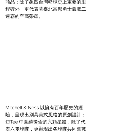
商品；除了象徵台灣籃球史上重要的里
程碑外，更代表著臺北富邦勇士豪取二
連霸的至高榮耀。
Mitchell & Ness 以擁有百年歷史的經
驗，呈現出別具美式風格的原創設計；
短Tee 中圍繞獎盃的六顆星體，除了代
表六隻球隊，更顯現出各球隊共同奮戰