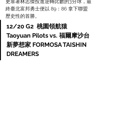
更靠著林志傑投進逆轉比數的3分球，最
終臺北富邦勇士便以 89：86 拿下聯盟
歷史性的首勝。
12/20 G2  桃園領航猿 
Taoyuan Pilots vs. 福爾摩沙台
新夢想家 FORMOSA TAISHIN 
DREAMERS 