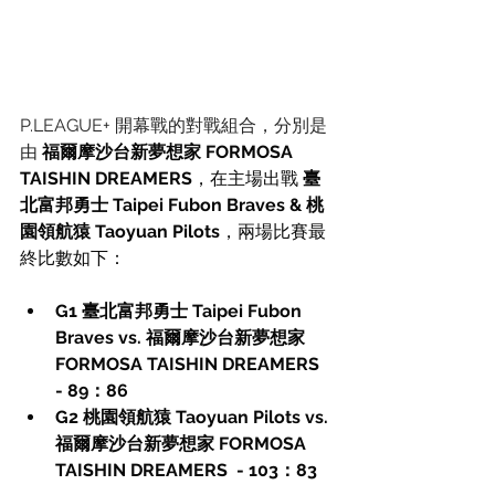
P.LEAGUE+ 開幕戰的對戰組合，分別是
由 
福爾摩沙台新夢想家 FORMOSA 
TAISHIN DREAMERS
，在主場出戰 
臺
北富邦勇士 Taipei Fubon Braves & 桃
園領航猿 Taoyuan Pilots
，兩場比賽最
終比數如下：
G1 臺北富邦勇士 Taipei Fubon 
Braves vs. 福爾摩沙台新夢想家 
FORMOSA TAISHIN DREAMERS 
- 89：86
G2 桃園領航猿 Taoyuan Pilots vs. 
福爾摩沙台新夢想家 FORMOSA 
TAISHIN DREAMERS  - 103：83