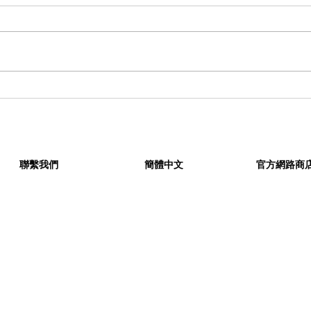
從物流中心直達二級球鞋店？
HO
一宗涉案金額超過 200 萬美
合作
元 Nike 球鞋竊案公開
義 Bo
聯繫我們
簡體中文
官方網路商
KIKS © All rights reserved.