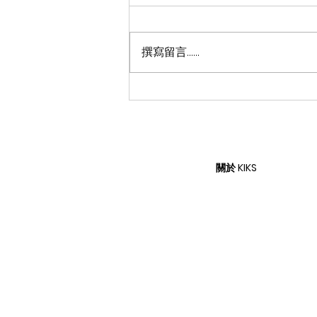
撰寫留言......
經典戰靴進化回歸，延續曼巴
精神 —— NIKE KOBE 10
PROTRO 正式登場
關於 KIKS