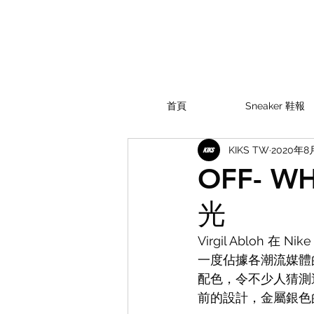
首頁
Sneaker 鞋報
KIKS TW
2020年8
OFF- WH
光
Virgil Abloh 
一度佔據各潮流媒體的頭
配色，令不少人猜測
前的設計，金屬銀色