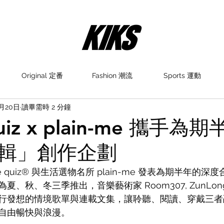
Original 定番
Fashion 潮流
Sports 運動
6月20日
讀畢需時 2 分鐘
quiz x plain-me 攜手為
輯」創作企劃
e quiz® 與生活選物名所 plain-me 發表為期半年的
夏、秋、冬三季推出，音樂藝術家 Room307, ZunLo
行發想的情境歌單與連載文集，讓聆聽、閱讀、穿戴三者
自由暢快與浪漫。