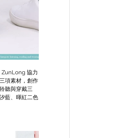
unLong 協力
三項素材，創作
聆聽與穿戴三
汐藍、暉紅二色