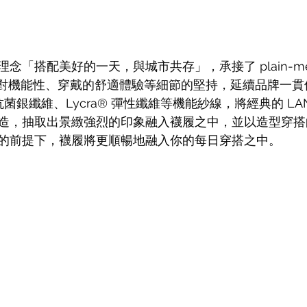
念「搭配美好的一天，與城市共存」，承接了 plain-m
 quiz 對機能性、穿戴的舒適體驗等細節的堅持，延續品牌一
® 抗菌銀纖維、Lycra® 彈性纖維等機能紗線，將經典的 LA
造，抽取出景緻強烈的印象融入襪履之中，並以造型穿搭
的前提下，襪履將更順暢地融入你的每日穿搭之中。