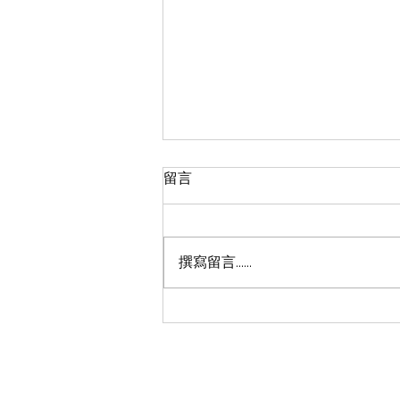
留言
撰寫留言......
從物流中心直達二級球鞋店？
一宗涉案金額超過 200 萬美
元 Nike 球鞋竊案公開