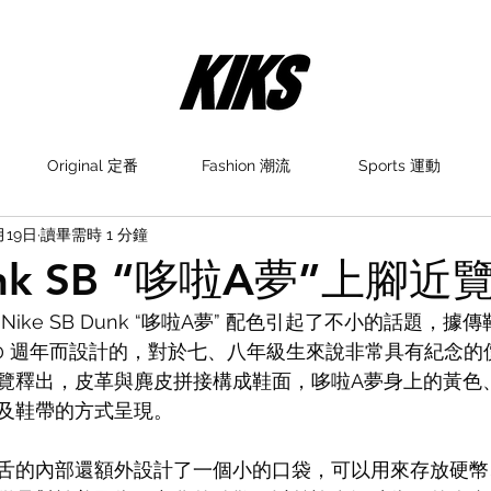
Original 定番
Fashion 潮流
Sports 運動
月19日
讀畢需時 1 分鐘
unk SB “哆啦A夢”上腳近
ike SB Dunk “哆啦A夢” 配色引起了不小的話題，
50 週年而設計的，對於七、八年級生來說非常具有紀念的
覽釋出，皮革與麂皮拼接構成鞋面，哆啦A夢身上的黃色
及鞋帶的方式呈現。
舌的內部還額外設計了一個小的口袋，可以用來存放硬幣