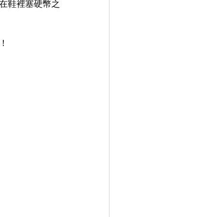
在鞋裡塞硬幣之
！