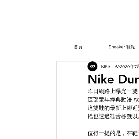
首頁
Sneaker 鞋報
KIKS TW
2020年7
Nike D
昨日網路上曝光一雙 N
這部童年經典動漫 
這雙鞋的最新上腳近
鐺也透過鞋舌標籤以
值得一提的是，在鞋