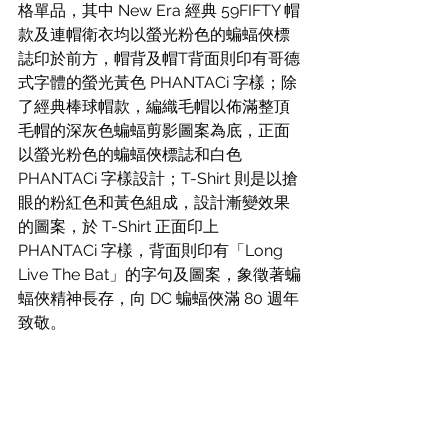
格單品，其中 New Era 經典 59FIFTY 帽
款及連帽衛衣均以螢光粉色的蝙蝠俠標
誌印於前方，帽背及帽T背面則印有哥德
式字體的螢光黃色 PHANTACi 字樣；除
了經典棒球帽款，編織毛帽以佈滿整頂
毛帽的深灰色蝙蝠剪影圖案為底，正面
以螢光粉色的蝙蝠俠標誌和白色 
PHANTACi 字樣設計；T-Shirt 則是以搶
眼的粉紅色和黃色組成，設計漸變效果
的圖案，於 T-Shirt 正面印上 
PHANTACi 字樣，背面則印有「Long 
Live The Bat」的字句及圖案，象徵著蝙
蝠俠精神長存，向 DC 蝙蝠俠滿 80 週年
致敬。