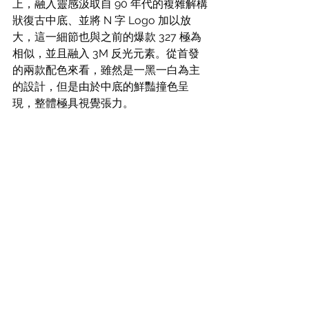
上，融入靈感汲取自 90 年代的複雜解構
狀復古中底、並將 N 字 Logo 加以放
大，這一細節也與之前的爆款 327 極為
相似，並且融入 3M 反光元素。從首發
的兩款配色來看，雖然是一黑一白為主
的設計，但是由於中底的鮮豔撞色呈
現，整體極具視覺張力。