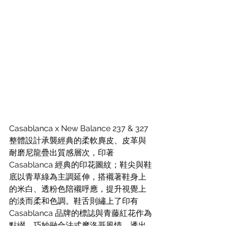
Casablanca x New Balance 237 & 327 
整體設計承襲經典的柔軟麂皮、皮革與
耐磨尼龍疊出質感層次，印著 
Casablanca 經典的印花圖紋；鞋尖與鞋
底以青草綠為主調延伸，搭襯著鞋身上
的米白、透粉色陪襯呼應，提升視覺上
的淡而柔和色調。鞋舌則繡上了印有 
Casablanca 品牌的標誌與青藤紅花作為
點綴，巧妙融合法式摩洛哥風情，透出