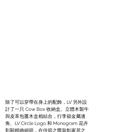
除了可以穿帶在身上的配飾，LV 另外設
計了一只 Cow Box 收納盒。立體木製牛
與皮革包覆木盒相結合，行李箱金屬邊
角、LV Circle Logo 和 Monogram 花卉
彰顯精緻細節，在佳節之際裝點家居之