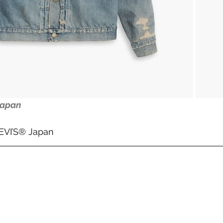
Japan
EVI’S® Japan