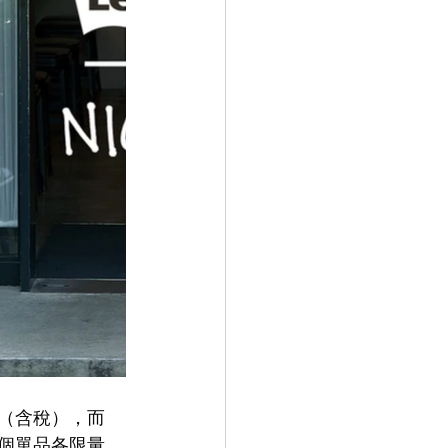
0 日元（含稅），而
兩個
單品各限量 