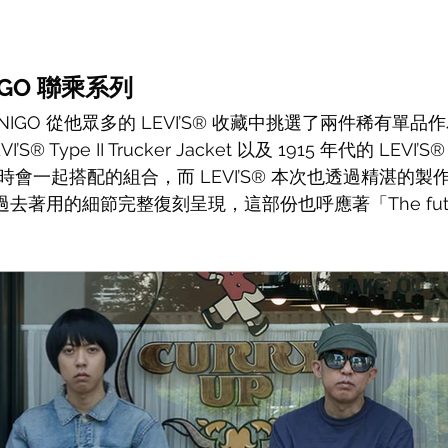
 NIGO 聯乘系列
IGO 從他眾多的 LEVI’S® 收藏中挑選了兩件稀有單
’S® Type II 
Trucker Jacket 以及 1915 年代的 
LEVI’S
當時會一起搭配的組合，而 LEVI’S® 本次也透過精湛的製
單品過去著用的細節完整復刻呈現，這部份也呼應著「
The fut