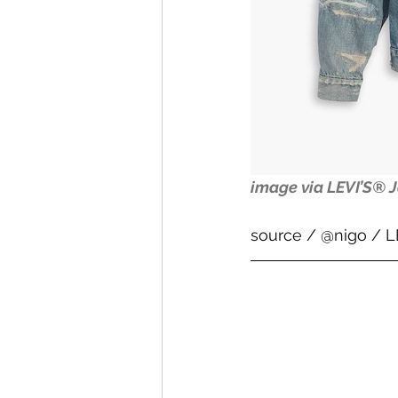
image via LEVI’S® 
source / @nigo / L