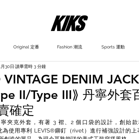
Original 定番
Fashion 潮流
Sports 運動
1月30日
讀畢需時 3 分鐘
s®︎ VINTAGE DENIM JAC
Type II/Type III⟫ 丹寧
開賣確定
明的丹寧夾克外套，有著 3 褶、2 個口袋的設計，創始
為使用專利 LEVI’S®鉚釘（rivet）進行補強設計的
褲搭配所創造的單品，為現今耳熟能詳的美式工裝穿搭風格。