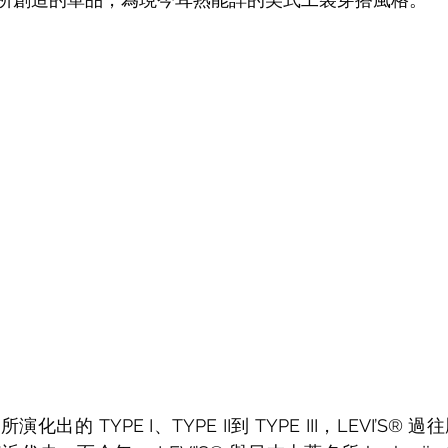
出的 TYPE I、TYPE II到 TYPE III，LEVI’S®