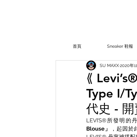
首頁
Sneaker 鞋報
SU MAXX
2020年1
⟪ Levi’
Type I/
代史 - 
LEVI’S®所發
Blouse」
，起因於此
LEVI’S® 丹寧