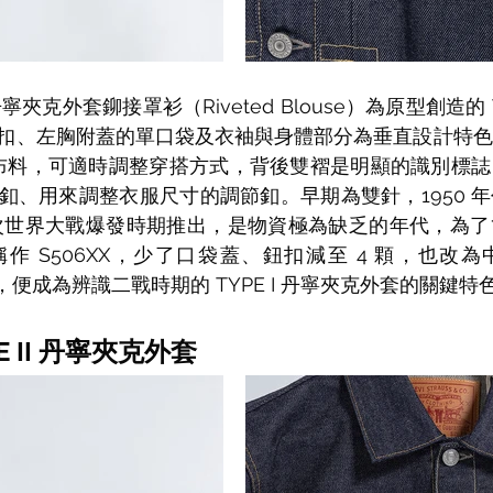
的丹寧夾克外套鉚接罩衫（Riveted Blouse）為原型創造的 
扣、左胸附蓋的單口袋及衣袖與身體部分為垂直設計特色
有預留布料，可適時調整穿搭方式，背後雙褶是明顯的識別標
釦、用來調整衣服尺寸的調節釦。早期為雙針，1950 
在第二次世界大戰爆發時期推出，是物資極為缺乏的年代，為
亦稱作 S506XX，少了口袋蓋、鈕扣減至 4 顆，也改
ton），便成為辨識二戰時期的 TYPE I 丹寧夾克外套的關鍵特
PE II 丹寧夾克外套