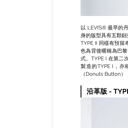
以 LEVI’S® 最早
身的版型具有五顆鈕
TYPE II 同樣
色為背後暱稱為巴黎
式。TYPE I 
製造的TYPE I，
（Donuts But
沿革版 - TY