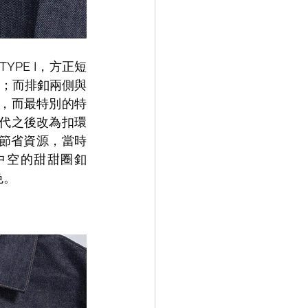
TYPE I，方正短
；而排釦兩側與 
誌，而最特別的特
年代之後改為扣環
了節省資源，當時
為中空的甜甜圈釦
色。