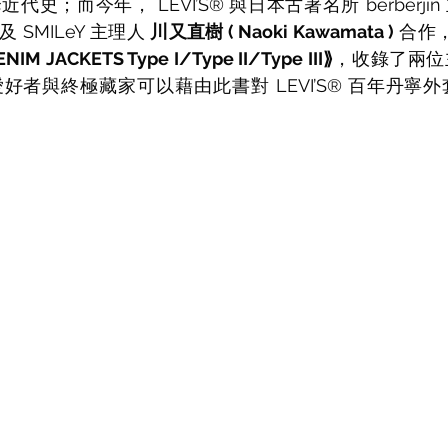
史；而今年， LEVI’S® 與日本古著名所 berberjin
及 SMILeY 主理人 
川又直樹 
( Naoki Kawamata )
合作
ENIM JACKETS Type I/Type II/Type III⟫
，收錄了兩位
好者與終極藏家可以藉由此書對 LEVI’S® 百年丹寧