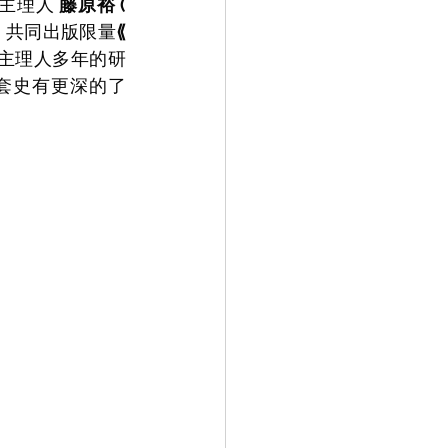
 主理人
 藤原裕 
( 
，共同出版限量
⟪ 
主理人多年的研
外套史有更深的了