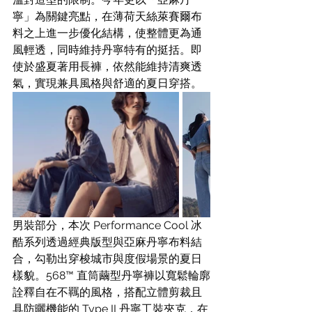
寧」為關鍵亮點，在薄荷天絲萊賽爾布
料之上進一步優化結構，使整體更為通
風輕透，同時維持丹寧特有的挺括。即
使於盛夏著用長褲，依然能維持清爽透
氣，實現兼具風格與舒適的夏日穿搭。
男裝部分，本次 Performance Cool 冰
酷系列透過經典版型與亞麻丹寧布料結
合，勾勒出穿梭城市與度假場景的夏日
樣貌。568™ 直筒繭型丹寧褲以寬鬆輪廓
詮釋自在不羈的風格，搭配立體剪裁且
具防曬機能的 Type II 丹寧工裝夾克，在