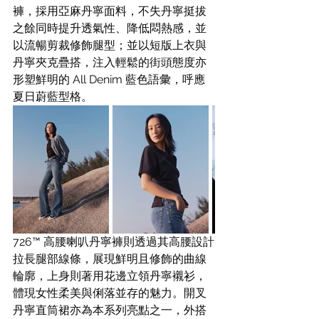
褲，採用亞麻丹寧面料，不失丹寧挺拔
之餘同時提升透氣性、降低悶熱感，並
以流暢剪裁修飾腿型；並以短版上衣與
丹寧夾克疊搭，注入輕鬆的街頭態度亦
形塑鮮明的 All Denim 藍色語彙，呼應
夏日蔚藍型格。
726™ 高腰喇叭丹寧褲則透過其高腰設計
拉長腿部線條，展現鮮明且修飾的曲線
輪廓，上身則著用花邊立領丹寧襯衫，
體現女性柔美與俐落並存的魅力。開叉
丹寧直筒裙亦為本系列亮點之一，外搭