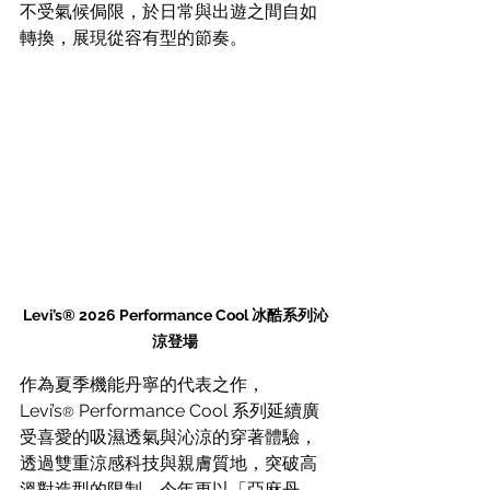
不受氣候侷限，於日常與出遊之間自如
轉換，展現從容有型的節奏。
Levi’s® 2026 Performance Cool 冰酷系列沁
涼登場
作為夏季機能丹寧的代表之作，
Levi’s
 Performance Cool 系列延續廣
®
受喜愛的吸濕透氣與沁涼的穿著體驗，
透過雙重涼感科技與親膚質地，突破高
溫對造型的限制。今年更以「亞麻丹