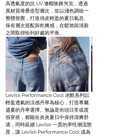
高透氣度的抗 UV 連帽衝鋒夾克，透過
異材質堆疊造型層次，並以淺色調統一
整體視覺，打造俏皮輕盈的夏日氣息、
保有層次搭配與乾爽感，在鬆弛與清新
之間取得恰到好處的平衡。
Levi’s
 Performance Cool 冰酷系列以
®
輕盈透氣的涼感丹寧為核心，打造專屬
盛夏的丹寧選擇。無論是街頭日常或度
假穿搭，都能在炎炎夏日中保持清爽舒
適，同時延續 Levi’s
 一貫的率性潮流態
®
度，讓 Levi’s
 Performance Cool 成為
®