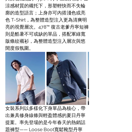
涼感材質的襯托下，形塑輕快而不失輪
廓的造型語言；上身亦可內搭淺色或亮
色 T-Shirt，為整體造型注入更為清爽明
亮的視覺層次。478™ 復古老爹丹寧短褲
則是酷暑不可或缺的單品，搭配軍綠寬
版條紋襯衫，為整體造型注入層次與悠
閒度假氛圍。
女裝系列以多樣化下身單品為核心，帶
出兼具修身線條與輕盈體感的夏日丹寧
提案。率先登場的是今年春天的熱銷話
題褲型—— Loose Boot寬鬆靴型丹寧