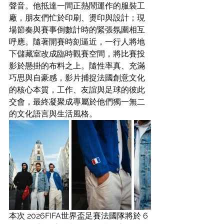
聲音。他抵達一間正熱鬧運作的服裝工
廠，朋友們忙於印刷、燙印與設計；現
場節奏與賽事倒數計時的緊張氛圍相互
呼應。隨著開賽時刻逼近，一行人將地
下儲藏室改成臨時觀賽空間，將比賽投
影於懸掛的布料之上。隨性率真、充滿
巧思與自豪感，影片捕捉法國創意文化
的核心本質，工作、友誼與足球的彼此
交會，最終凝聚成專屬於他們獨一無二
的文化語言與生活風格。
本次 2026FIFA世界盃足賽
法國隊將於 6 