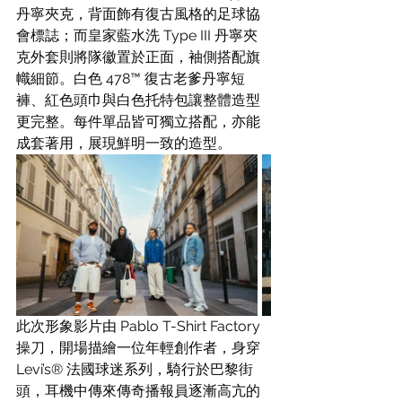
丹寧夾克，背面飾有復古風格的足球協
會標誌；而皇家藍水洗 Type III 丹寧夾
克外套則將隊徽置於正面，袖側搭配旗
幟細節。白色 478™ 復古老爹丹寧短
褲、紅色頭巾與白色托特包讓整體造型
更完整。每件單品皆可獨立搭配，亦能
成套著用，展現鮮明一致的造型。
此次形象影片由 Pablo T-Shirt Factory 
操刀，開場描繪一位年輕創作者，身穿 
Levi’s® 法國球迷系列，騎行於巴黎街
頭，耳機中傳來傳奇播報員逐漸高亢的