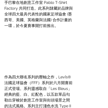
手巴黎在地創意工作室 Pablo T-Shirt 
Factory 共同打造。此系列隸屬於品牌與
全球四大最具代表性的國家足球協會 (墨
西哥、美國、英格蘭與法國) 合作計畫的
一環，於今夏賽事開打前推出。
作為四大聯名系列的壓軸之作，Levi’s® 
法國足球協會（FFF）系列於六月開賽前
正式登場。系列靈感取自「Les Bleus」
經典的藍、白、紅配色，以五款單品勾
勒出穿梭於創意工作室與街頭場景之間
的法式風格。系列主打淺色水洗 Type II 