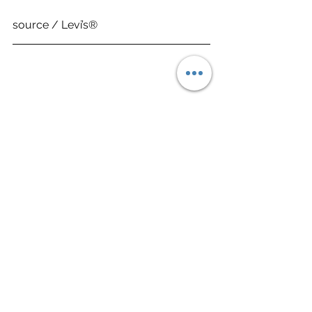
source / Levi’s® 
Fashion 潮流