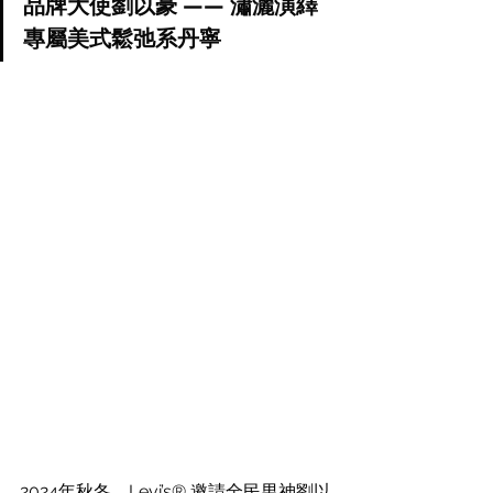
品牌大使劉以豪 —— 瀟灑演繹
專屬美式鬆弛系丹寧
2024年秋冬，Levi’s® 邀請全民男神劉以