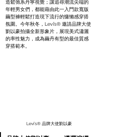
造鬆弛系丹寧視覺；讓追尋潮流尖端的
年輕男女們，都能藉由此一入門款寬版
繭型褲輕鬆打造現下流行的慵懶感穿搭
氛圍。今年秋冬，Levi’s® 邀請品牌大使
劉以豪拍攝全新形象片，展現美式瀟灑
的率性魅力，成為繭丹有型的最佳質感
穿搭範本。
Levi’s® 品牌大使劉以豪