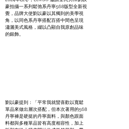
豪拍攝一系列鬆弛系丹寧568版型全新視
覺，品牌大使劉以豪以其獨到的美學視
角，以同色系丹寧搭配百搭中間色呈現
瀟灑美式風格，綴以凸顯自我原創品味
的銀飾。
劉以豪提到：「平常我就蠻喜歡以寬鬆
單品來做出層次搭配，但本次著用的568
丹寧褲是硬挺的丹寧面料，與顏色跟面
料都與多種單品皆有高度相容性，加上