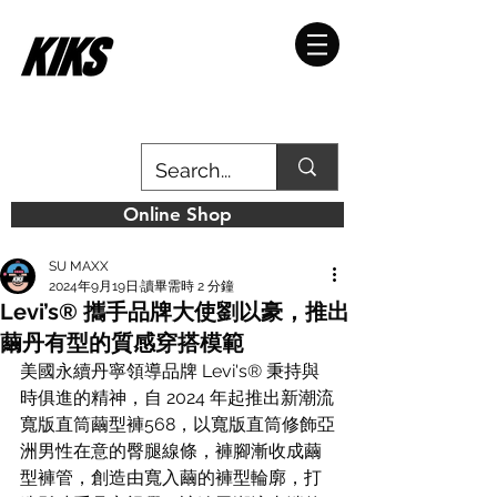
Online Shop
SU MAXX
2024年9月19日
讀畢需時 2 分鐘
Levi’s® 攜手品牌大使劉以豪，推出
繭丹有型的質感穿搭模範
美國永續丹寧領導品牌 Levi's® 秉持與
時俱進的精神，自 2024 年起推出新潮流
寬版直筒繭型褲568，以寬版直筒修飾亞
洲男性在意的臀腿線條，褲腳漸收成繭
型褲管，創造由寬入繭的褲型輪廓，打