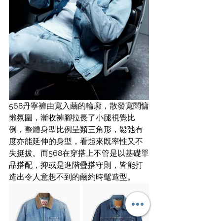
568丹寧褲由寬入繭的輪廓，散發寬闊慵
懶氛圍，漸收褲腳拉長了小腿視覺比
例，整體身型比例呈類三角形，鬆弛有
度亦能延伸的身型，看起來既率性又不
失挺拔。而568在穿搭上不管是以基礎單
品搭配，抑或是進階疊搭守則，皆能打
造出令人意想不到的繭約時髦造型。