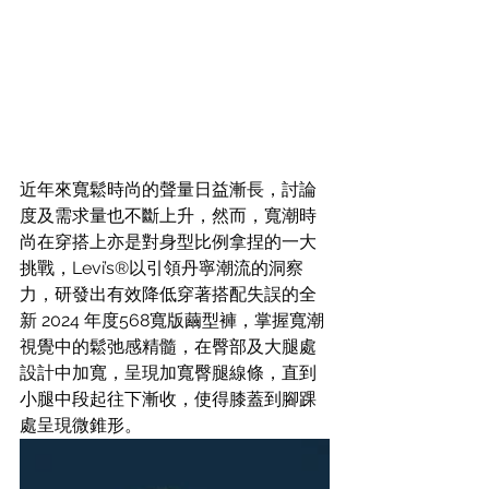
近年來寬鬆時尚的聲量日益漸長，討論
度及需求量也不斷上升，然而，寬潮時
尚在穿搭上亦是對身型比例拿捏的一大
挑戰，Levi’s®以引領丹寧潮流的洞察
力，研發出有效降低穿著搭配失誤的全
新 2024 年度568寬版繭型褲，掌握寬潮
視覺中的鬆弛感精髓，在臀部及大腿處
設計中加寬，呈現加寬臀腿線條，直到
小腿中段起往下漸收，使得膝蓋到腳踝
處呈現微錐形。