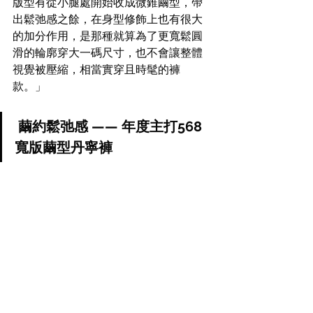
版型有從小腿處開始收成微錐繭型，帶
出鬆弛感之餘，在身型修飾上也有很大
的加分作用，是那種就算為了更寬鬆圓
滑的輪廓穿大一碼尺寸，也不會讓整體
視覺被壓縮，相當實穿且時髦的褲
款。」
 繭約鬆弛感 —— 年度主打568
寬版繭型丹寧褲