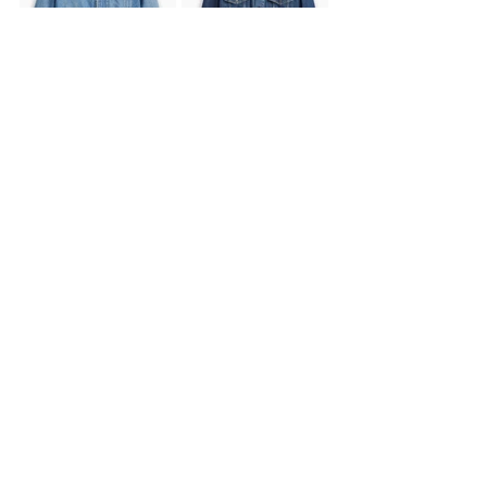
Levi’s® 2024 年秋冬主打由寬入繭568丹
寧褲，不僅有淺中深三款水洗色選，另
有加入工裝細節的特殊款，及非丹寧面
料的單品；不論你喜愛日式層次或是美
式俐落穿搭，568寬版直筒繭型褲絕對是
寬鬆時尚兼具搭配活用度的年度必備單
品。
Instagram / 
@levis_taiwan
Instagram / 
@ryu19860812
source / Levi’s®