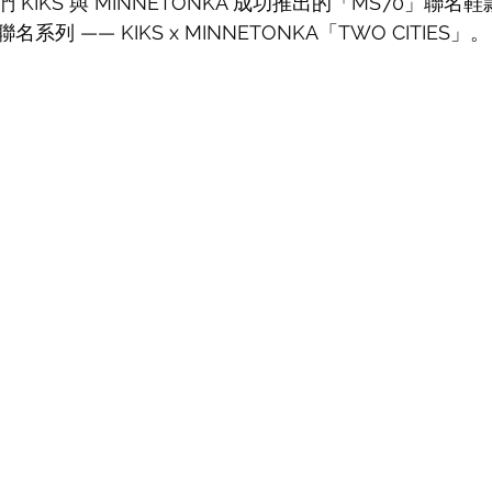
KIKS 與 MINNETONKA 成功推出的「MS70」聯
列 —— KIKS x MINNETONKA「TWO CITIES」。