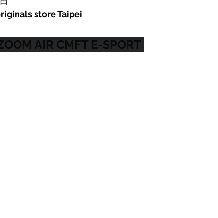
 日
riginals store Taipei
1 ZOOM AIR CMFT E-SPORT 