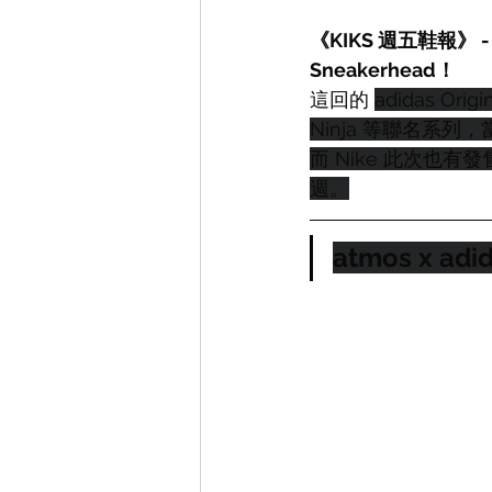
《KIKS 週五鞋報
Sneakerhead！
這回的 
adidas Origi
Ninja 等聯名系列
而 Nike 此次也有發
週。
atmos x adid