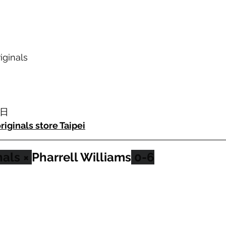
iginals
 日
riginals store Taipei
als × 
Pharrell Williams
 0-6