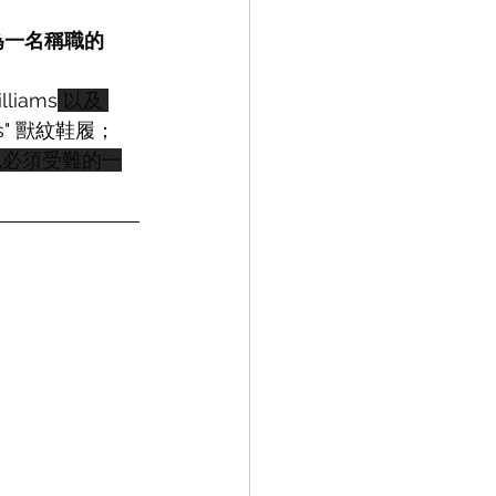
為一名稱職的 
illiams
 以及 
als" 獸紋鞋履；
是錢包必須受難的一