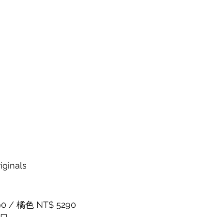
iginals
 / 橘色 NT$ 5290