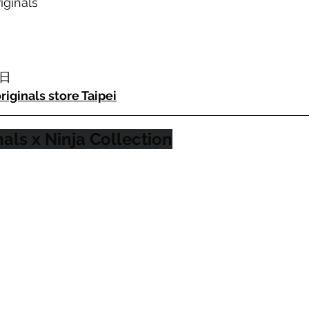
iginals
 日
riginals store Taipei
nals x Ninja Collection