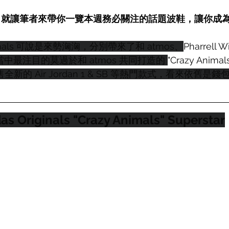
》 - 就讓筆者來帶你一覽本週務必關注的話題波鞋，讓你成
nals
可說是來勢洶洶，分別帶來了和 atmos、
Pharrell W
，當中最注目的莫過於和 atmos 共同打造的 
"Crazy Anim
售全新的 Air Jordan 1 & SB 等熱門款式，看來依舊
as Originals "Crazy Animals" Superstar